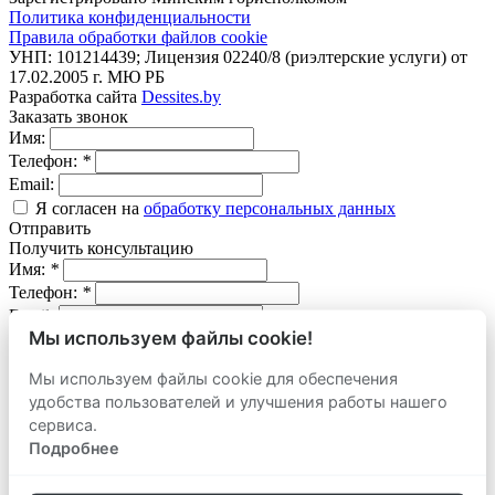
Политика конфиденциальности
Правила обработки файлов cookie
УНП: 101214439; Лицензия 02240/8 (риэлтерские услуги) от
17.02.2005 г. МЮ РБ
Разработка сайта
Dessites.by
Заказать звонок
Имя:
Телефон:
*
Email:
Я согласен на
обработку персональных данных
Отправить
Получить консультацию
Имя:
*
Телефон:
*
Email:
Мы используем файлы cookie!
Вопрос:
Мы используем файлы cookie для обеспечения
Я согласен на
обработку персональных данных
удобства пользователей и улучшения работы нашего
Отправить
Оставить заявку
сервиса.
продать
Подробнее
Адрес объекта:
Вид объекта: