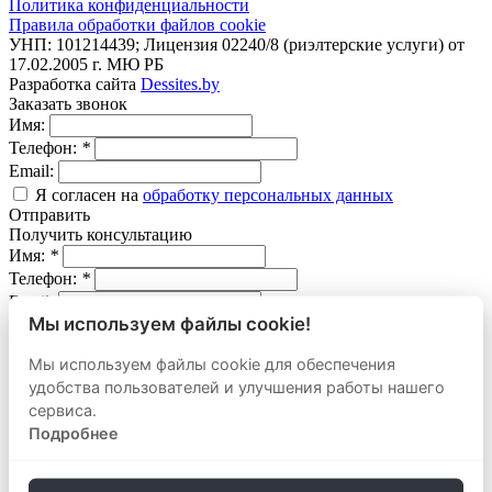
Политика конфиденциальности
Правила обработки файлов cookie
УНП: 101214439; Лицензия 02240/8 (риэлтерские услуги) от
17.02.2005 г. МЮ РБ
Разработка сайта
Dessites.by
Заказать звонок
Имя:
Телефон:
*
Email:
Я согласен на
обработку персональных данных
Отправить
Получить консультацию
Имя:
*
Телефон:
*
Email:
Мы используем файлы cookie!
Вопрос:
Мы используем файлы cookie для обеспечения
Я согласен на
обработку персональных данных
удобства пользователей и улучшения работы нашего
Отправить
Оставить заявку
сервиса.
продать
Подробнее
Адрес объекта:
Вид объекта: