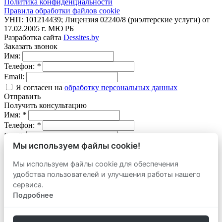
Политика конфиденциальности
Правила обработки файлов cookie
УНП: 101214439; Лицензия 02240/8 (риэлтерские услуги) от
17.02.2005 г. МЮ РБ
Разработка сайта
Dessites.by
Заказать звонок
Имя:
Телефон:
*
Email:
Я согласен на
обработку персональных данных
Отправить
Получить консультацию
Имя:
*
Телефон:
*
Email:
Мы используем файлы cookie!
Вопрос:
Мы используем файлы cookie для обеспечения
Я согласен на
обработку персональных данных
удобства пользователей и улучшения работы нашего
Отправить
Оставить заявку
сервиса.
продать
Подробнее
Адрес объекта:
Вид объекта: