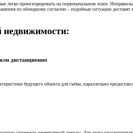
ые легко проигнорировать на первоначальном этапе. Неправил
лашения по обоюдному согласию – подобные ситуации доставят х
й недвижимости:
 или дистанционно
ктеристики будущего объекта для съёма, параллельно предостав
ночную стоимость ежемесячной аренды. Для этого просматрива