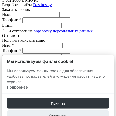
17.02.2005 г. МЮ РБ
Разработка сайта
Dessites.by
Заказать звонок
Имя:
Телефон:
*
Email:
Я согласен на
обработку персональных данных
Отправить
Получить консультацию
Имя:
*
Телефон:
*
Email:
Мы используем файлы cookie!
Вопрос:
Мы используем файлы cookie для обеспечения
Я согласен на
обработку персональных данных
удобства пользователей и улучшения работы нашего
Отправить
сервиса.
Оставить заявку
продать
Подробнее
Адрес объекта:
Вид объекта:
Телефон:
*
Принять
Email:
Отклонить