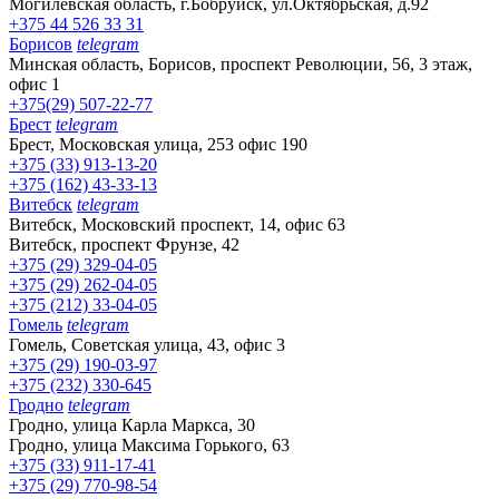
Могилёвская область, г.Бобруйск, ул.Октябрьская, д.92
+375 44 526 33 31
Борисов
telegram
Минская область, Борисов, проспект Революции, 56, 3 этаж,
офис 1
+375(29) 507-22-77
Брест
telegram
Брест, Московская улица, 253 офис 190
+375 (33) 913-13-20
+375 (162) 43-33-13
Витебск
telegram
Витебск, Московский проспект, 14, офис 63
Витебск, проспект Фрунзе, 42
+375 (29) 329-04-05
+375 (29) 262-04-05
+375 (212) 33-04-05
Гомель
telegram
Гомель, Советская улица, 43, офис 3
+375 (29) 190-03-97
+375 (232) 330-645
Гродно
telegram
Гродно, улица Карла Маркса, 30
Гродно, улица Максима Горького, 63
+375 (33) 911-17-41
+375 (29) 770-98-54