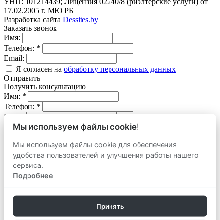
УНП: 101214439; Лицензия 02240/8 (риэлтерские услуги) от
17.02.2005 г. МЮ РБ
Разработка сайта
Dessites.by
Заказать звонок
Имя:
Телефон:
*
Email:
Я согласен на
обработку персональных данных
Отправить
Получить консультацию
Имя:
*
Телефон:
*
Email:
Мы используем файлы cookie!
Вопрос:
Мы используем файлы cookie для обеспечения
Я согласен на
обработку персональных данных
удобства пользователей и улучшения работы нашего
Отправить
Оставить заявку
сервиса.
продать
Подробнее
Адрес объекта:
Вид объекта:
Телефон:
*
Принять
Email: