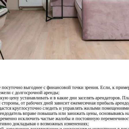
 посуточно выгоднее с финансовой точки зрения. Если, к приме
жели с долгосрочной аренды;
кую цену устанавливать и в какие дни заселять арендаторов. П
стороны, от рабочих дней зависит ежемесячная прибыль арендо
дастся круглосуточно следить и управлять жилыми помещениями
ендодатель вправе повышать или занижать цены, основываясь на
овременно исключить частые жалобы и постоянную переменчивос
ативно докладывая о возможных изменениях;
ий, заполнение документации и нескончаемые инвестиции в рек