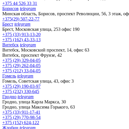
+375 44 526 33 31
Борисов
telegram
Минская область, Борисов, проспект Революции, 56, 3 этаж, оф
+375(29) 507-22-77
Брест
telegram
Брест, Московская улица, 253 офис 190
+375 (33) 913-13-20
+375 (162) 43-33-13
Витебск
telegram
Витебск, Московский проспект, 14, офис 63
Витебск, проспект Фрунзе, 42
+375 (29) 329-04-05
+375 (29) 262-04-05
+375 (212) 33-04-05
Гомель
telegram
Гомель, Советская улица, 43, офис 3
+375 (29) 190-03-97
+375 (232) 330-645
Гродно
telegram
Гродно, улица Карла Маркса, 30
Гродно, улица Максима Горького, 63
+375 (33) 911-17-41
+375 (29) 770-98-54
+375 (152) 624-122
Жлобин
telegram