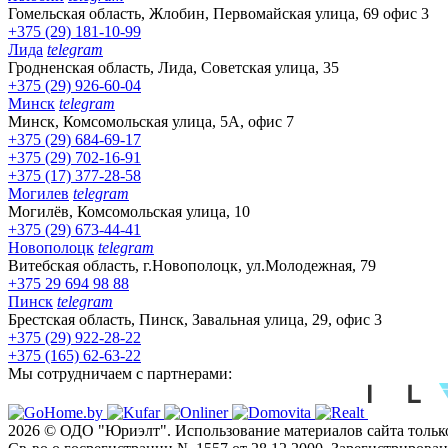
Гомельская область, Жлобин, Первомайская улица, 69 офис 3
+375 (29) 181-10-99
Лида
telegram
Гродненская область, Лида, Советская улица, 35
+375 (29) 926-60-04
Минск
telegram
Минск, Комсомольская улица, 5А, офис 7
+375 (29) 684-69-17
+375 (29) 702-16-91
+375 (17) 377-28-58
Могилев
telegram
Могилёв, Комсомольская улица, 10
+375 (29) 673-44-41
Новополоцк
telegram
Витебская область, г.Новополоцк, ул.Молодежная, 79
+375 29 694 98 88
Пинск
telegram
Брестская область, Пинск, Завальная улица, 29, офис 3
+375 (29) 922-28-22
+375 (165) 62-63-22
Мы сотрудничаем с партнерами:
2026 © ОДО "Юриэлт". Использование материалов сайта только