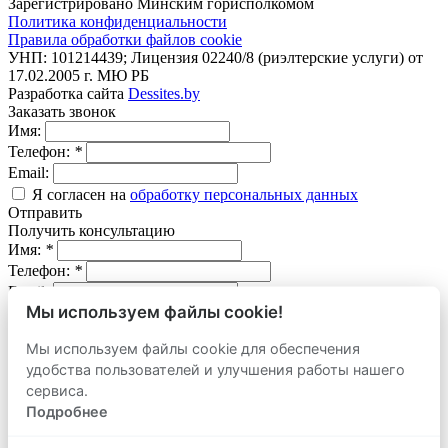
Зарегистрировано Минским горисполкомом
Политика конфиденциальности
Правила обработки файлов cookie
УНП: 101214439; Лицензия 02240/8 (риэлтерские услуги) от
17.02.2005 г. МЮ РБ
Разработка сайта
Dessites.by
Заказать звонок
Имя:
Телефон:
*
Email:
Я согласен на
обработку персональных данных
Отправить
Получить консультацию
Имя:
*
Телефон:
*
Email:
Мы используем файлы cookie!
Вопрос:
Мы используем файлы cookie для обеспечения
Я согласен на
обработку персональных данных
удобства пользователей и улучшения работы нашего
Отправить
Оставить заявку
сервиса.
продать
Подробнее
Адрес объекта: