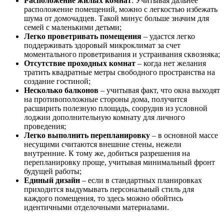
Расположение жилых комнат
. Учитывая дальнее
расположение помещений, можно с легкостью избежать
шума от домочадцев. Такой минус больше значим для
семей с маленькими детьми;
Легко проветривать помещения
– удастся легко
поддерживать здоровый микроклимат за счет
моментального проветривания и устраивания сквозняка;
Отсутствие проходных комнат
– когда нет желания
тратить квадратные метры свободного пространства на
создание гостиной;
Несколько балконов
– учитывая факт, что окна выходят
на противоположные стороны дома, получится
расширить полезную площадь, соорудив из условной
лоджии дополнительную комнату для личного
проведения;
Легко выполнить перепланировку
– в основной массе
несущими считаются внешние стены, нежели
внутренние. К тому же, добиться разрешения на
перепланировку проще, учитывая минимальный фронт
будущей работы;
Единый дизайн
– если в стандартных планировках
приходится выдумывать персональный стиль для
каждого помещения, то здесь можно обойтись
идентичными отделочными материалами.