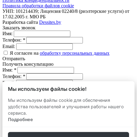
Политика конфиденциальности
Правила обработки файлов cookie
УНП: 101214439; Лицензия 02240/8 (риэлтерские услуги) от
17.02.2005 г. МЮ РБ
Разработка сайта
Dessites.by
Заказать звонок
Имя:
Телефон:
*
Email:
Я согласен на
обработку персональных данных
Отправить
Получить консультацию
Имя:
*
Телефон:
*
Email:
Мы используем файлы cookie!
Вопрос:
Мы используем файлы cookie для обеспечения
Я согласен на
обработку персональных данных
удобства пользователей и улучшения работы нашего
Отправить
сервиса.
Оставить заявку
продать
Подробнее
Адрес объекта:
Вид объекта: