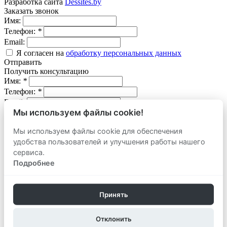
Разработка сайта
Dessites.by
Заказать звонок
Имя:
Телефон:
*
Email:
Я согласен на
обработку персональных данных
Отправить
Получить консультацию
Имя:
*
Телефон:
*
Email:
Мы используем файлы cookie!
Вопрос:
Мы используем файлы cookie для обеспечения
Я согласен на
обработку персональных данных
удобства пользователей и улучшения работы нашего
Отправить
Оставить заявку
сервиса.
продать
Подробнее
Адрес объекта:
Вид объекта:
Телефон:
*
Принять
Email:
Отклонить
Комментарий: