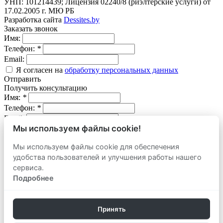
УНП: 101214439; Лицензия 02240/8 (риэлтерские услуги) от
17.02.2005 г. МЮ РБ
Разработка сайта
Dessites.by
Заказать звонок
Имя:
Телефон:
*
Email:
Я согласен на
обработку персональных данных
Отправить
Получить консультацию
Имя:
*
Телефон:
*
Email:
Мы используем файлы cookie!
Вопрос:
Мы используем файлы cookie для обеспечения
Я согласен на
обработку персональных данных
удобства пользователей и улучшения работы нашего
Отправить
Оставить заявку
сервиса.
продать
Подробнее
Адрес объекта:
Вид объекта:
Телефон:
*
Принять
Email: