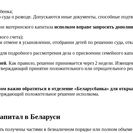
бенка;
 суда о разводе. Допускаются иные документы, способные подтве
нии материнского капитала
исполком вправе запросить дополн
ого счета);
 отмене в усыновлении, отобрании детей по решению суда, отка
для подробного рассмотрения дела о присвоении семейного капи
ней
. Как правило, решение принимается через 2 недели. Извеще
одтверждающий принятие положительного или отрицательного ре
мом важно обратиться в отделение «Беларусбанка» для откр
дтверждающий положительное решение исполкома.
апитал в Беларуси
ыть получены частями в безналичном порядке или полном объем