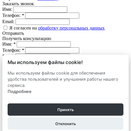
Заказать звонок
Имя:
Телефон:
*
Email:
Я согласен на
обработку персональных данных
Отправить
Получить консультацию
Имя:
*
Телефон:
*
Email:
Мы используем файлы cookie!
Вопрос:
Мы используем файлы cookie для обеспечения
Я согласен на
обработку персональных данных
удобства пользователей и улучшения работы нашего
Отправить
Оставить заявку
сервиса.
продать
Подробнее
Адрес объекта:
Вид объекта:
Телефон:
*
Принять
Email:
Отклонить
Комментарий: