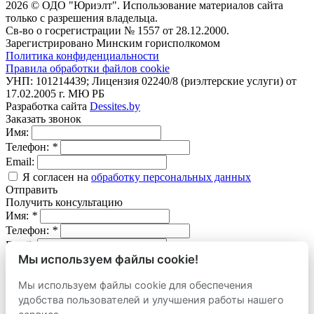
2026 © ОДО "Юриэлт". Использование материалов сайта
только с разрешения владельца.
Св-во о госрегистрации № 1557 от 28.12.2000.
Зарегистрировано Минским горисполкомом
Политика конфиденциальности
Правила обработки файлов cookie
УНП: 101214439; Лицензия 02240/8 (риэлтерские услуги) от
17.02.2005 г. МЮ РБ
Разработка сайта
Dessites.by
Заказать звонок
Имя:
Телефон:
*
Email:
Я согласен на
обработку персональных данных
Отправить
Получить консультацию
Имя:
*
Телефон:
*
Email:
Мы используем файлы cookie!
Вопрос:
Мы используем файлы cookie для обеспечения
Я согласен на
обработку персональных данных
удобства пользователей и улучшения работы нашего
Отправить
сервиса.
Оставить заявку