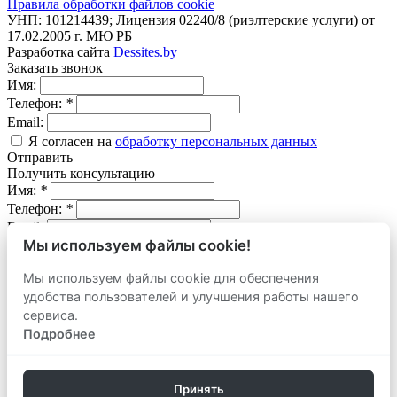
Правила обработки файлов cookie
УНП: 101214439; Лицензия 02240/8 (риэлтерские услуги) от
17.02.2005 г. МЮ РБ
Разработка сайта
Dessites.by
Заказать звонок
Имя:
Телефон:
*
Email:
Я согласен на
обработку персональных данных
Отправить
Получить консультацию
Имя:
*
Телефон:
*
Email:
Мы используем файлы cookie!
Вопрос:
Мы используем файлы cookie для обеспечения
Я согласен на
обработку персональных данных
удобства пользователей и улучшения работы нашего
Отправить
Оставить заявку
сервиса.
продать
Подробнее
Адрес объекта:
Вид объекта:
Телефон:
*
Принять