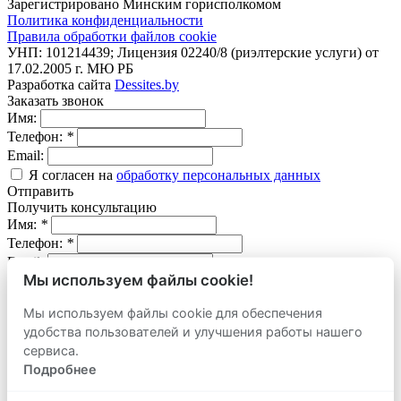
Зарегистрировано Минским горисполкомом
Политика конфиденциальности
Правила обработки файлов cookie
УНП: 101214439; Лицензия 02240/8 (риэлтерские услуги) от
17.02.2005 г. МЮ РБ
Разработка сайта
Dessites.by
Заказать звонок
Имя:
Телефон:
*
Email:
Я согласен на
обработку персональных данных
Отправить
Получить консультацию
Имя:
*
Телефон:
*
Email:
Мы используем файлы cookie!
Вопрос:
Мы используем файлы cookie для обеспечения
Я согласен на
обработку персональных данных
удобства пользователей и улучшения работы нашего
Отправить
Оставить заявку
сервиса.
продать
Подробнее
Адрес объекта: