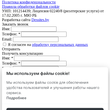
Политика конфиденциальности
Правила обработки файлов cookie
УНП: 101214439; Лицензия 02240/8 (риэлтерские услуги) от
17.02.2005 г. МЮ РБ
Разработка сайта
Dessites.by
Заказать звонок
Имя:
Телефон:
*
Email:
Я согласен на
обработку персональных данных
Отправить
Получить консультацию
Имя:
*
Телефон:
*
Email:
Мы используем файлы cookie!
Вопрос:
Мы используем файлы cookie для обеспечения
Я согласен на
обработку персональных данных
удобства пользователей и улучшения работы нашего
Отправить
Оставить заявку
сервиса.
продать
Подробнее
Адрес объекта:
Вид объекта: