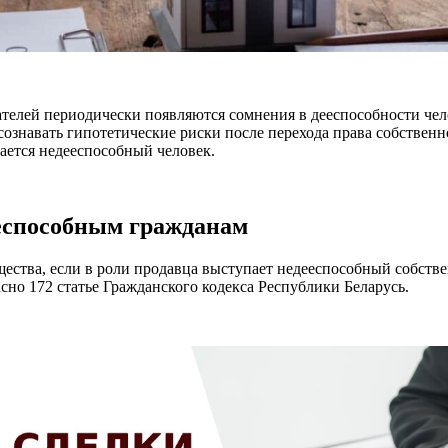
телей периодически появляются сомнения в дееспособности чел
сознавать гипотетические риски после перехода права собственн
ается недееспособный человек.
ееспособным гражданам
ства, если в роли продавца выступает недееспособный собствен
ласно 172 статье Гражданского кодекса Республики Беларусь.