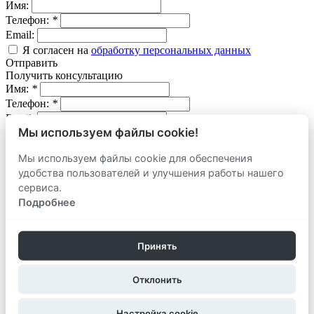
Имя:
Телефон:
*
Email:
Я согласен на
обработку персональных данных
Отправить
Получить консультацию
Имя:
*
Телефон:
*
Email:
Мы используем файлы cookie!
Вопрос:
Мы используем файлы cookie для обеспечения
Я согласен на
обработку персональных данных
удобства пользователей и улучшения работы нашего
Отправить
сервиса.
Оставить заявку
продать
Подробнее
Адрес объекта:
Вид объекта:
Телефон:
*
Принять
Email:
Отклонить
Комментарий:
Я согласен на
обработку персональных данных
Настройка cookie