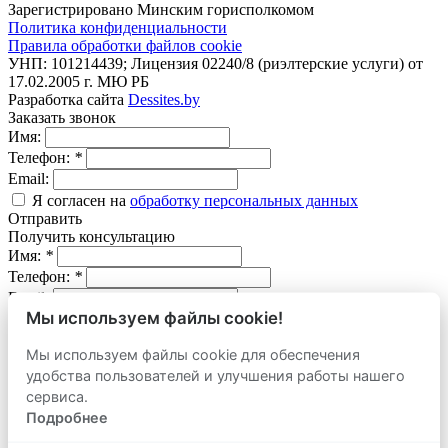
Зарегистрировано Минским горисполкомом
Политика конфиденциальности
Правила обработки файлов cookie
УНП: 101214439; Лицензия 02240/8 (риэлтерские услуги) от
17.02.2005 г. МЮ РБ
Разработка сайта
Dessites.by
Заказать звонок
Имя:
Телефон:
*
Email:
Я согласен на
обработку персональных данных
Отправить
Получить консультацию
Имя:
*
Телефон:
*
Email:
Мы используем файлы cookie!
Вопрос:
Мы используем файлы cookie для обеспечения
Я согласен на
обработку персональных данных
удобства пользователей и улучшения работы нашего
Отправить
Оставить заявку
сервиса.
продать
Подробнее
Адрес объекта: