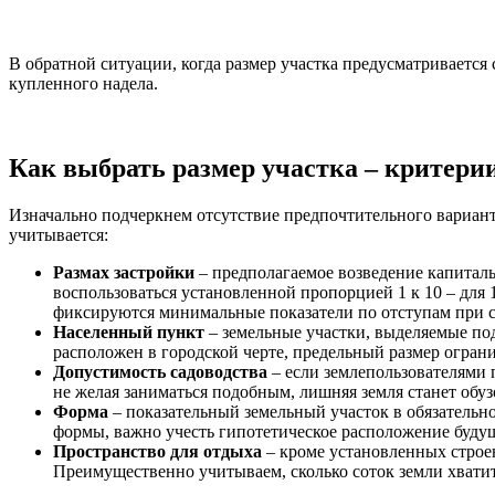
В обратной ситуации, когда размер участка предусматривается
купленного надела.
Как выбрать размер участка – критери
Изначально подчеркнем отсутствие предпочтительного вариант
учитывается:
Размах застройки
– предполагаемое возведение капитал
воспользоваться установленной пропорцией 1 к 10 – для 
фиксируются минимальные показатели по отступам при с
Населенный пункт
– земельные участки, выделяемые под
расположен в городской черте, предельный размер огранич
Допустимость садоводства
– если землепользователями п
не желая заниматься подобным, лишняя земля станет обуз
Форма
– показательный земельный участок в обязательн
формы, важно учесть гипотетическое расположение буду
Пространство для отдыха
– кроме установленных строен
Преимущественно учитываем, сколько соток земли хвати