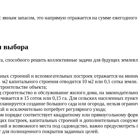
 с явным запасом, это напрямую отражается на сумме ежегодного
и выбора
а, способного решить коллективные задачи для будущих землевл
ьных строений и вспомогательных построек отражается на миним
1 м2 капитального строения отводится 10 м2 или 0,1 сотка земли
троительстве объекта;
 строительство и обслуживание жилого дома, на законодательно
ивается в 15 соток или 0,15 га. Для сельских населенных пункт
ланируется создание большого сада или огорода, нельзя ограни
ой и исключительно потребует регулярного ухода;
ом порядке соответствует квадратному или прямоугольному форм
щих построек, капитальных строений и дополнительных сооруже
ий и возможного места под садоводство, важно предусмотреть 
т для полноценного покрытия заданных целей.