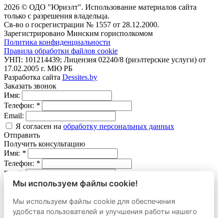
2026 © ОДО "Юриэлт". Использование материалов сайта
только с разрешения владельца.
Св-во о госрегистрации № 1557 от 28.12.2000.
Зарегистрировано Минским горисполкомом
Политика конфиденциальности
Правила обработки файлов cookie
УНП: 101214439; Лицензия 02240/8 (риэлтерские услуги) от
17.02.2005 г. МЮ РБ
Разработка сайта
Dessites.by
Заказать звонок
Имя:
Телефон:
*
Email:
Я согласен на
обработку персональных данных
Отправить
Получить консультацию
Имя:
*
Телефон:
*
Email:
Мы используем файлы cookie!
Вопрос:
Мы используем файлы cookie для обеспечения
Я согласен на
обработку персональных данных
удобства пользователей и улучшения работы нашего
Отправить