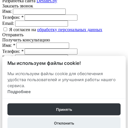
Разработка сайта
Dessites.by
Заказать звонок
Имя:
Телефон:
*
Email:
Я согласен на
обработку персональных данных
Отправить
Получить консультацию
Имя:
*
Телефон:
*
Email:
Мы используем файлы cookie!
Вопрос:
Мы используем файлы cookie для обеспечения
Я согласен на
обработку персональных данных
удобства пользователей и улучшения работы нашего
Отправить
Оставить заявку
сервиса.
продать
Подробнее
Адрес объекта:
Вид объекта:
Телефон:
*
Принять
Email:
Отклонить
Комментарий: