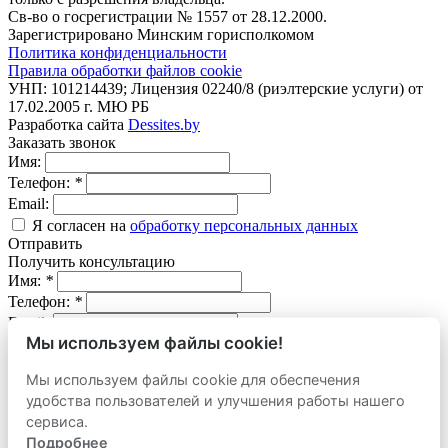
Св-во о госрегистрации № 1557 от 28.12.2000.
Зарегистрировано Минским горисполкомом
Политика конфиденциальности
Правила обработки файлов cookie
УНП: 101214439; Лицензия 02240/8 (риэлтерские услуги) от
17.02.2005 г. МЮ РБ
Разработка сайта
Dessites.by
Заказать звонок
Имя:
Телефон:
*
Email:
Я согласен на
обработку персональных данных
Отправить
Получить консультацию
Имя:
*
Телефон:
*
Email:
Мы используем файлы cookie!
Вопрос:
Мы используем файлы cookie для обеспечения
Я согласен на
обработку персональных данных
удобства пользователей и улучшения работы нашего
Отправить
Оставить заявку
сервиса.
продать
Подробнее