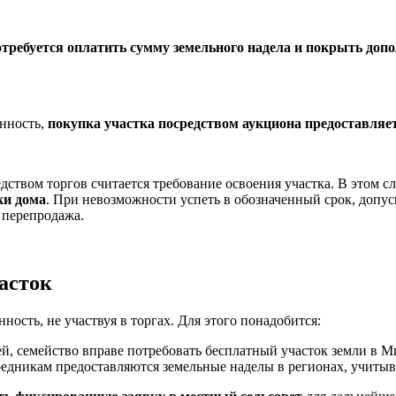
требуется оплатить сумму земельного надела и покрыть доп
енность,
покупка участка посредством аукциона предоставля
ством торгов считается требование освоения участка. В этом с
ки дома
. При невозможности успеть в обозначенный срок, допу
 перепродажа.
асток
ость, не участвуя в торгах. Для этого понадобится:
тей, семейство вправе потребовать бесплатный участок земли в М
едникам предоставляются земельные наделы в регионах, учиты