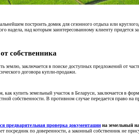
дальнейшем построить домик для сезонного отдыха или круглого
ого надела, над которым заинтересованному клиенту придется за
от собственника
ь землю, заключается в поиске доступных предложений от част
ссического договора купли-продажи.
как купить земельный участок в Беларуси, заключается в форм
астной собственности. В противном случае передается право на 
тся предварительная проверка документации
на земельный н
ет посредник по доверенности, а законный собственник не прису