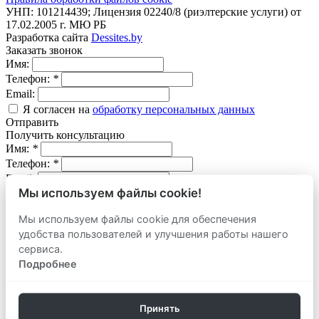
УНП: 101214439; Лицензия 02240/8 (риэлтерские услуги) от
17.02.2005 г. МЮ РБ
Разработка сайта
Dessites.by
Заказать звонок
Имя:
Телефон:
*
Email:
Я согласен на
обработку персональных данных
Отправить
Получить консультацию
Имя:
*
Телефон:
*
Email:
Мы используем файлы cookie!
Вопрос:
Мы используем файлы cookie для обеспечения
Я согласен на
обработку персональных данных
удобства пользователей и улучшения работы нашего
Отправить
Оставить заявку
сервиса.
продать
Подробнее
Адрес объекта:
Вид объекта:
Телефон:
*
Принять